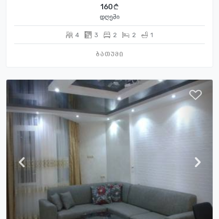
160
დღეში
4
3
2
2
1
ბათუმი