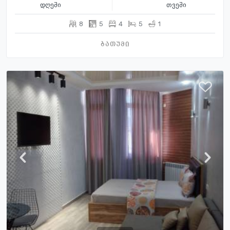
დღეში
თვეში
8
5
4
5
1
ბათუმი