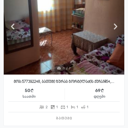
1
/
7
მობ:577392248, ბათუმი ზურაბ გორგილაძის ქუჩა#54,...
50
69
საათში
დღეში
2
1
1
1
1
ბათუმი