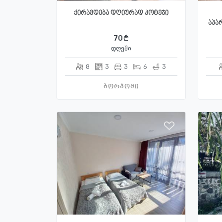
ქირავდება დღიურად კოტეჯი
აპარ
70
დღეში
8
3
3
6
3
ბორჯომი