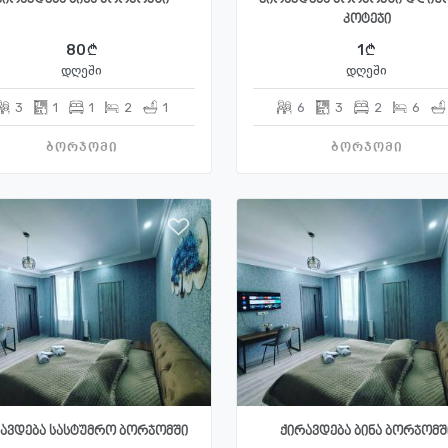
კოტეჯი
80
1
დღეში
დღეში
3
1
1
2
1
6
3
2
6
ბორჯომი
ბორჯომი
ავდება სასტუმრო ბორჯომში
ქირავდება ბინა ბორჯომშ