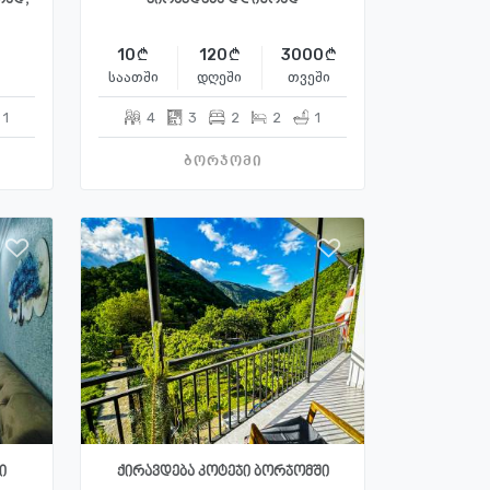
10
120
3000
საათში
დღეში
თვეში
1
4
3
2
2
1
ბორჯომი
ი
ქირავდება კოტეჯი ბორჯომში