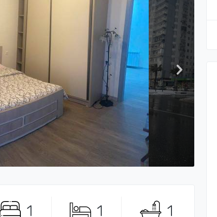
1
1
1