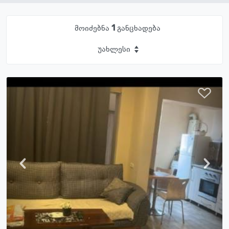
მოიძებნა
1
განცხადება
უახლესი