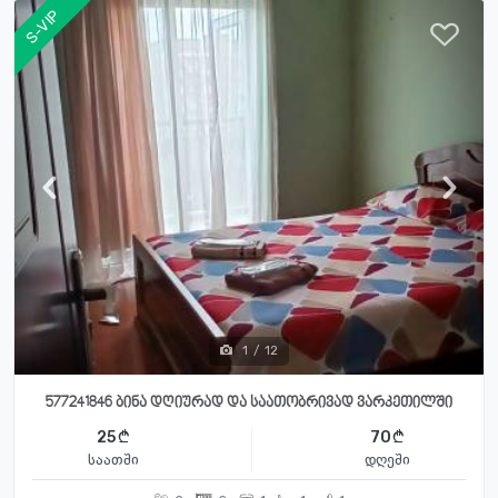
S-VIP
1
/
12
577241846 ბინა დღიურად და საათობრივად ვარკეთილში
25
70
საათში
დღეში