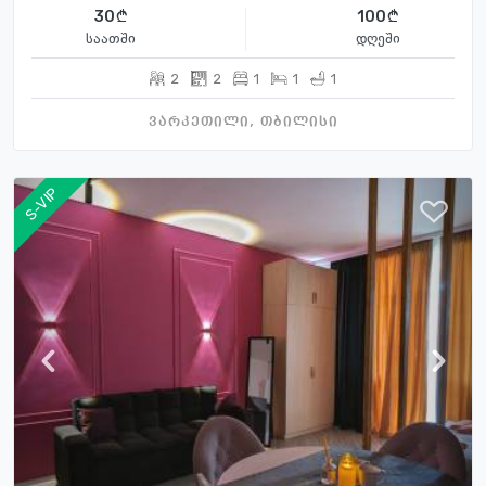
30
100
საათში
დღეში
2
2
1
1
1
ვარკეთილი, თბილისი
S-VIP