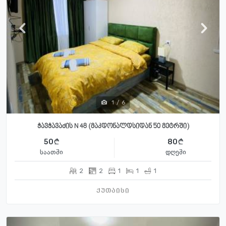
1
/
6
ჭავჭავაძის N 48 (მაკდონალდსიდან 50 მეტრში)
50
80
საათში
დღეში
2
2
1
1
1
ქუთაისი