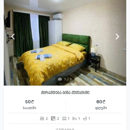
1
/
5
ქირავდება ბინა ქუთაისში
50
80
საათში
დღეში
2
2
1
1
1