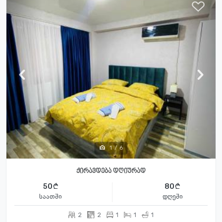
1
/
6
ქირავდება დღიურად
50
80
საათში
დღეში
2
2
1
1
1