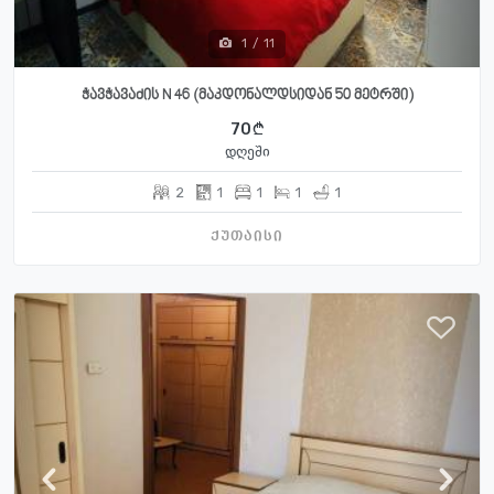
1
/
11
ჭავჭავაძის N 46 (მაკდონალდსიდან 50 მეტრში)
70
დღეში
2
1
1
1
1
ქუთაისი