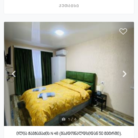
ქუთაისი
1
/
6
ილია ჭავჭავაძის N 48 (მაკდონალდსიდან 50 მეტრში).