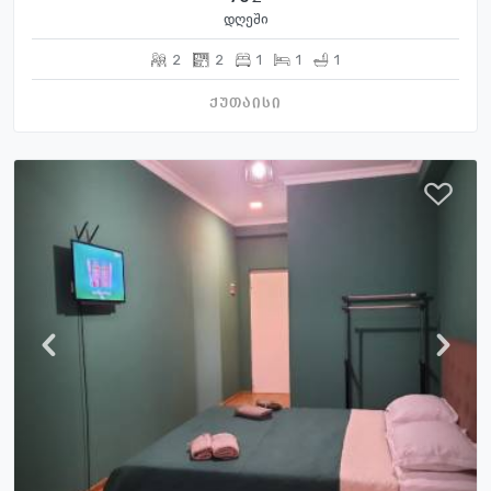
დღეში
2
2
1
1
1
ქუთაისი