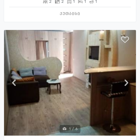
2
2
1
1
1
ქუთაისი
1
/
6