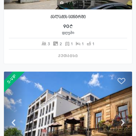
1
/
12
ქალაქის ცენტრში
90
დღეში
3
2
1
1
1
ქუთაისი
S-VIP