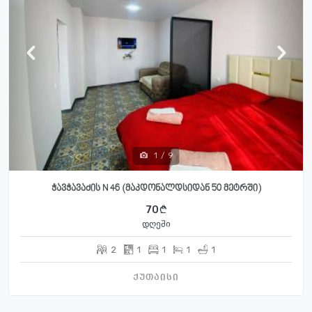
1
/
9
ჭავჭავაძის N 46 (მაკდონალდსიდან 50 მეტრში)
70
დღეში
2
1
1
1
1
ქუთაისი