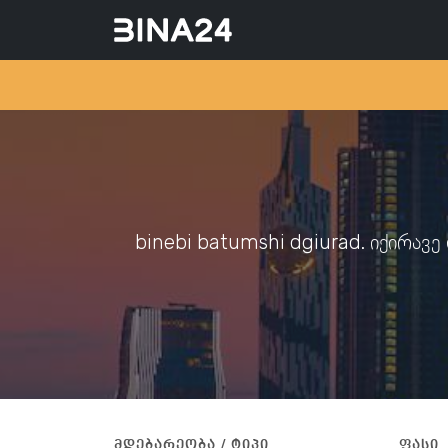
binebi batumshi dgiurad. იქირავ
მდებარეობა / ტიპი
ფასი