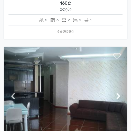
160
დღეში
5
3
2
2
1
ბათუმი