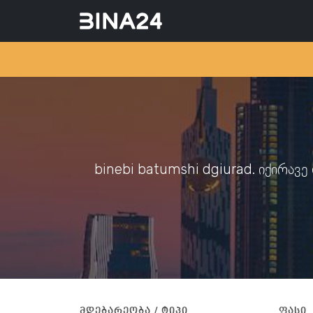
binebi batumshi dgiurad. იქირავ
მდებარეობა / ტიპი
ფასი