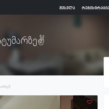
შესვლა
რეგისტრაცი
სტუმარზე✌️
მარზე✌️