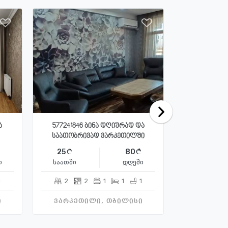
ა
577241846 ბინა დღიურად და
ქირავდება
საათობრივად ვარკეთილში
25
80
ი
საათში
დღეში
1
2
2
1
1
1
3
ი
ვარკეთილი, თბილისი
ვარკეთ