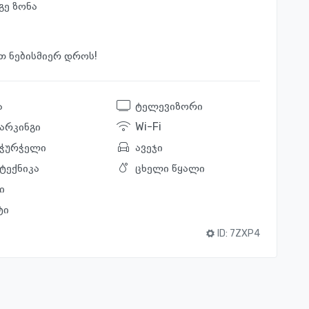
გე ზონა
თ ნებისმიერ დროს!
ა
ტელევიზორი
პარკინგი
Wi-Fi
. ჭურჭელი
ავეჯი
 ტექნიკა
ცხელი წყალი
ი
ტი
ID:
7ZXP4