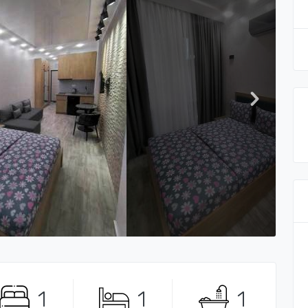
1
1
1